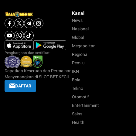
Kanal
News
Nasional
Global
Megapolitan
Penghargaan dan sertifikat:
Regional
Pemilu
Dapatkan Keseruan dan Permainan
IKN
Menyenangkan di SLOT BET KECIL
Bola
DAFTAR
Tekno
Otomotif
Entertainment
Sains
Health