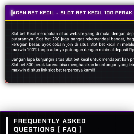
AGEN BET KECIL - SLOT BET KECIL 100 PERAK
Slot bet Kecil
merupakan situs website yang di mulai dengan depo
putarannya. Slot bet 200 juga sangat rekomendasi banget, ba
kerugian besar, ayok cobain join di situs Slot bet kecil ini melalu
maxwin 100% tanpa adanya potongan dengan minimal deposit Rp.
Jangan lupa kunjungin situs Slot bet kecil untuk mendapat kan 
Slot bet 800 perak karena bisa menghasilkan keuntungan yang lebih
maxwin di
situs link slot bet
terpercaya kami!!
FREQUENTLY ASKED
QUESTIONS ( FAQ )