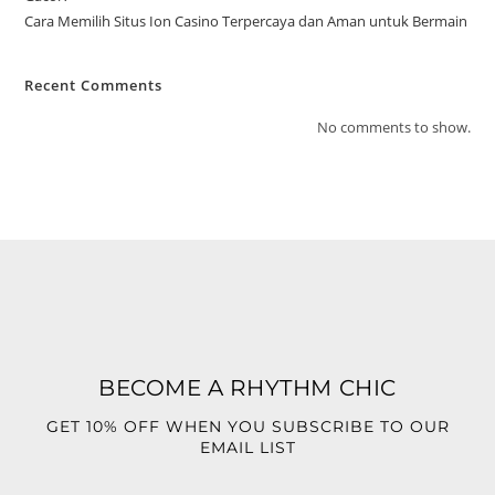
Cara Memilih Situs Ion Casino Terpercaya dan Aman untuk Bermain
Recent Comments
No comments to show.
BECOME A RHYTHM CHIC
GET 10% OFF WHEN YOU SUBSCRIBE TO OUR
EMAIL LIST