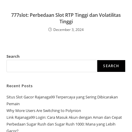
777slot: Perbedaan Slot RTP Tinggi dan Volatilitas
Tinggi
December 3, 2024
Search
SEARCH
Recent Posts
Situs Slot Gacor Rajanaga99 Terpercaya yang Sering Dibicarakan
Pemain
Why More Users Are Switching to Polynion
Link Rajanaga99 Login: Cara Masuk Akun dengan Aman dan Cepat
Perbedaan Sugar Rush dan Sugar Rush 1000: Mana yang Lebih
Gacor?