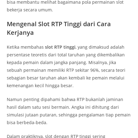
bisa membantu melihat bagaimana pola permainan slot
bekerja secara umum.
Mengenal Slot RTP Tinggi dari Cara
Kerjanya
Ketika membahas
slot RTP tinggi
, yang dimaksud adalah
persentase teoretis dari total taruhan yang dikembalikan
kepada pemain dalam jangka panjang. Misalnya, jika
sebuah permainan memiliki RTP sekitar 96%, secara teori
sebagian besar taruhan akan kembali ke pemain melalui
kemenangan kecil hingga besar.
Namun penting dipahami bahwa RTP bukanlah jaminan
hasil dalam satu sesi bermain. Angka ini dihitung dari
simulasi jutaan putaran, sehingga pengalaman tiap pemain
bisa berbeda-beda.
Dalam praktiknya, slot dengan RTP tinggi sering