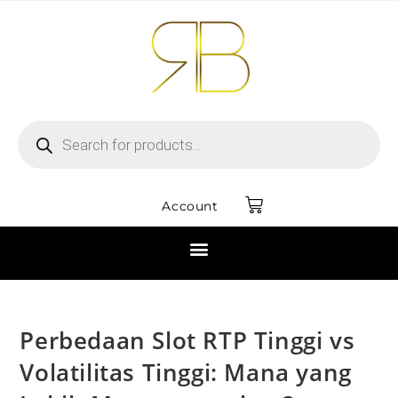
Account
Perbedaan Slot RTP Tinggi vs
Volatilitas Tinggi: Mana yang