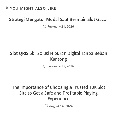
YOU MIGHT ALSO LIKE
Strategi Mengatur Modal Saat Bermain Slot Gacor
February 21, 2026
Slot QRIS 5k : Solusi Hiburan Digital Tanpa Beban
Kantong
February 17, 2026
The Importance of Choosing a Trusted 10K Slot
Site to Get a Safe and Profitable Playing
Experience
August 14, 2024