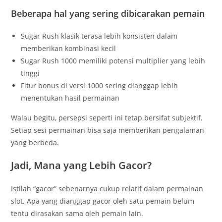
Beberapa hal yang sering dibicarakan pemain
Sugar Rush klasik terasa lebih konsisten dalam
memberikan kombinasi kecil
Sugar Rush 1000 memiliki potensi multiplier yang lebih
tinggi
Fitur bonus di versi 1000 sering dianggap lebih
menentukan hasil permainan
Walau begitu, persepsi seperti ini tetap bersifat subjektif.
Setiap sesi permainan bisa saja memberikan pengalaman
yang berbeda.
Jadi, Mana yang Lebih Gacor?
Istilah “gacor” sebenarnya cukup relatif dalam permainan
slot. Apa yang dianggap gacor oleh satu pemain belum
tentu dirasakan sama oleh pemain lain.