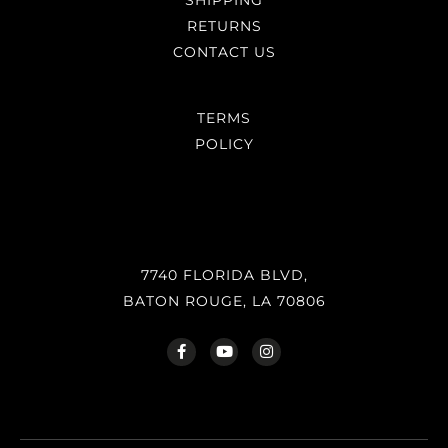
SHIPPING
RETURNS
CONTACT US
TERMS
POLICY
7740 FLORIDA BLVD,
BATON ROUGE, LA 70806