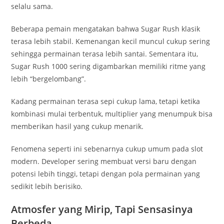
selalu sama.
Beberapa pemain mengatakan bahwa Sugar Rush klasik
terasa lebih stabil. Kemenangan kecil muncul cukup sering
sehingga permainan terasa lebih santai. Sementara itu,
Sugar Rush 1000 sering digambarkan memiliki ritme yang
lebih “bergelombang”.
Kadang permainan terasa sepi cukup lama, tetapi ketika
kombinasi mulai terbentuk, multiplier yang menumpuk bisa
memberikan hasil yang cukup menarik.
Fenomena seperti ini sebenarnya cukup umum pada slot
modern. Developer sering membuat versi baru dengan
potensi lebih tinggi, tetapi dengan pola permainan yang
sedikit lebih berisiko.
Atmosfer yang Mirip, Tapi Sensasinya
Berbeda