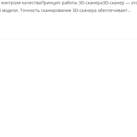
я контроля качестваПринцип работы 3D-сканера3D-сканер — это
й модели. Точность сканирования 3D-сканера обеспечивает…