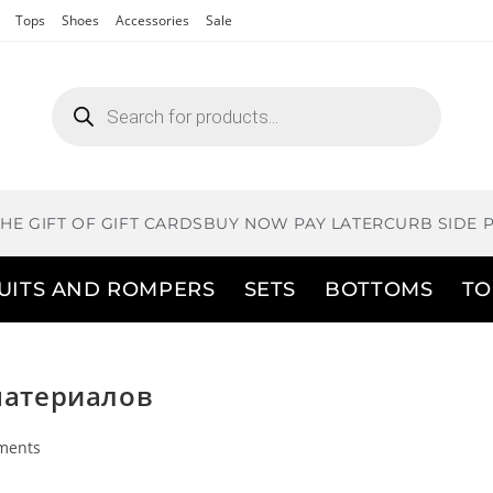
Tops
Shoes
Accessories
Sale
THE GIFT OF GIFT CARDS
BUY NOW PAY LATER
CURB SIDE 
UITS AND ROMPERS
SETS
BOTTOMS
TO
материалов
ments