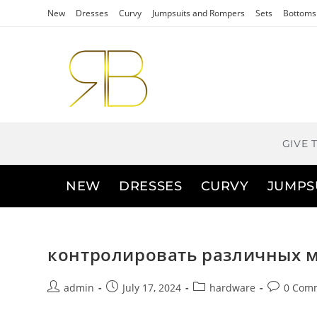
New
Dresses
Curvy
Jumpsuits and Rompers
Sets
Bottoms
GIVE 
NEW
DRESSES
CURVY
JUMPS
контролировать различных 
admin
July 17, 2024
hardware
0 Com