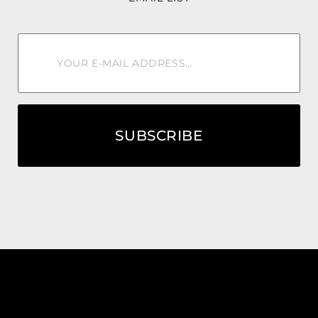
SUBSCRIBE