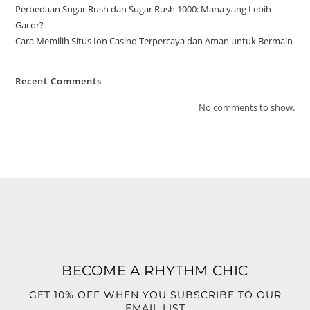
Perbedaan Sugar Rush dan Sugar Rush 1000: Mana yang Lebih
Gacor?
Cara Memilih Situs Ion Casino Terpercaya dan Aman untuk Bermain
Recent Comments
No comments to show.
BECOME A RHYTHM CHIC
GET 10% OFF WHEN YOU SUBSCRIBE TO OUR
EMAIL LIST