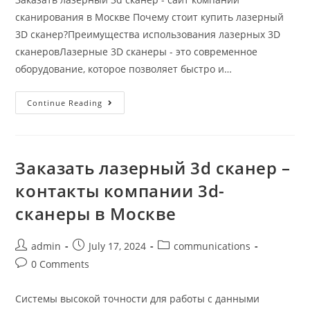
сканирования в Москве Почему стоит купить лазерный
3D сканер?Преимущества использования лазерных 3D
сканеровЛазерные 3D сканеры - это современное
оборудование, которое позволяет быстро и…
Continue Reading
Заказать лазерный 3d сканер –
контакты компании 3d-
сканеры в Москве
admin
July 17, 2024
communications
0 Comments
Системы высокой точности для работы с данными