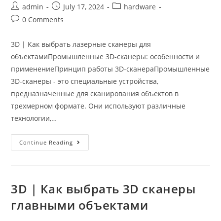
admin
July 17, 2024
hardware
0 Comments
3D | Как выбрать лазерные сканеры для
объектамиПромышленные 3D-сканеры: особенности и
применениеПринцип работы 3D-сканераПромышленные
3D-сканеры - это специальные устройства,
предназначенные для сканирования объектов в
трехмерном формате. Они используют различные
технологии,…
Continue Reading
3D | Как выбрать 3D сканеры
главными объектами