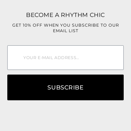
BECOME A RHYTHM CHIC
GET 10% OFF WHEN YOU SUBSCRIBE TO OUR
EMAIL LIST
SUBSCRIBE