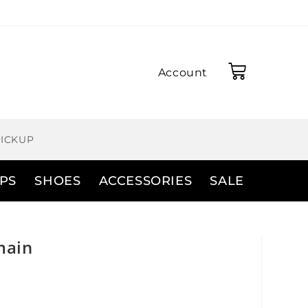
Account
PICKUP
PS
SHOES
ACCESSORIES
SALE
main