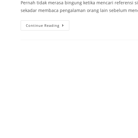
Pernah tidak merasa bingung ketika mencari referensi si
sekadar membaca pengalaman orang lain sebelum me
Continue Reading