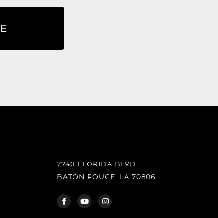
BE
7740 FLORIDA BLVD,
BATON ROUGE, LA 70806