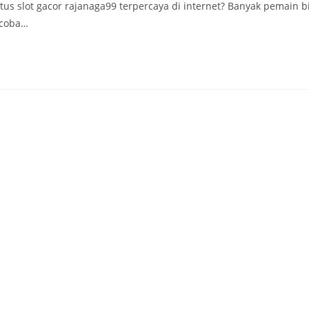
tus slot gacor rajanaga99 terpercaya di internet? Banyak pemain b
ncoba…